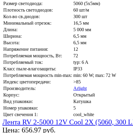
Размер светодиода:
5060 (5x5мм)
Плотность светодиодов:
60 шт/м
Кол-во св.диодов:
300 шт
Минимальный отрезок:
16,5 мм
Длина:
5 000 мм
Ширина:
6,5 мм
Высота:
6,5 мм
Напряжение питания:
12
Потребляемая мощность, Вт:
72
Потребляемый ток:
typ: 6 A
Класс пыле-влагозащиты:
IP33
Потребляемая мощность min-max:
min: 60 W; max: 72 W
Индекс цветопередачи:
>85
Производитель:
Arlight
Корпус:
Открытый
Вид упаковки:
Катушка
Номер упаковки:
5
Цвет свечения 1:
cool_white
Лента RV 2-5000 12V Cool 2X (5060, 300 L
Цена:
656.97 руб.