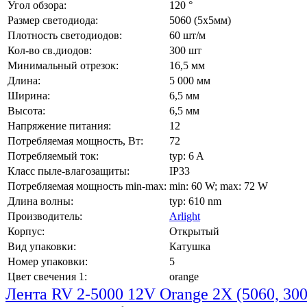
Угол обзора:
120 °
Размер светодиода:
5060 (5x5мм)
Плотность светодиодов:
60 шт/м
Кол-во св.диодов:
300 шт
Минимальный отрезок:
16,5 мм
Длина:
5 000 мм
Ширина:
6,5 мм
Высота:
6,5 мм
Напряжение питания:
12
Потребляемая мощность, Вт:
72
Потребляемый ток:
typ: 6 A
Класс пыле-влагозащиты:
IP33
Потребляемая мощность min-max:
min: 60 W; max: 72 W
Длина волны:
typ: 610 nm
Производитель:
Arlight
Корпус:
Открытый
Вид упаковки:
Катушка
Номер упаковки:
5
Цвет свечения 1:
orange
Лента RV 2-5000 12V Orange 2X (5060, 30