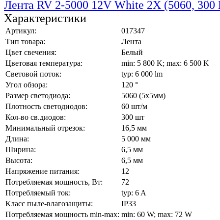
Лента RV 2-5000 12V White 2X (5060, 300 
Характеристики
Артикул:
017347
Тип товара:
Лента
Цвет свечения:
Белый
Цветовая температура:
min: 5 800 K; max: 6 500 K
Световой поток:
typ: 6 000 lm
Угол обзора:
120 °
Размер светодиода:
5060 (5x5мм)
Плотность светодиодов:
60 шт/м
Кол-во св.диодов:
300 шт
Минимальный отрезок:
16,5 мм
Длина:
5 000 мм
Ширина:
6,5 мм
Высота:
6,5 мм
Напряжение питания:
12
Потребляемая мощность, Вт:
72
Потребляемый ток:
typ: 6 A
Класс пыле-влагозащиты:
IP33
Потребляемая мощность min-max:
min: 60 W; max: 72 W