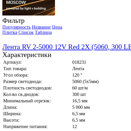
Фильтр
Популярность
Название
Цена
Плитка
Список
Таблица
Лента RV 2-5000 12V Red 2X (5060, 300 LE
Характеристики
Артикул:
018231
Тип товара:
Лента
Угол обзора:
120 °
Размер светодиода:
5060 (5x5мм)
Плотность светодиодов:
60 шт/м
Кол-во св.диодов:
300 шт
Минимальный отрезок:
16,5 мм
Длина:
5 000 мм
Ширина:
6,5 мм
Высота:
6,5 мм
Напряжение питания:
12