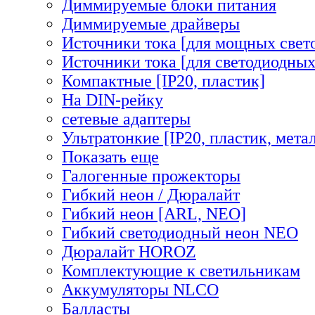
Диммируемые блоки питания
Диммируемые драйверы
Источники тока [для мощных свет
Источники тока [для светодиодных
Компактные [IP20, пластик]
На DIN-рейку
сетевые адаптеры
Ультратонкие [IP20, пластик, мета
Показать еще
Галогенные прожекторы
Гибкий неон / Дюралайт
Гибкий неон [ARL, NEO]
Гибкий светодиодный неон NEO
Дюралайт HOROZ
Комплектующие к светильникам
Аккумуляторы NLCO
Балласты