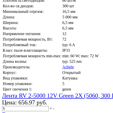
Плотность светодиодов:
60 шт/м
Кол-во св.диодов:
300 шт
Минимальный отрезок:
16,5 мм
Длина:
5 000 мм
Ширина:
6,5 мм
Высота:
6,5 мм
Напряжение питания:
12
Потребляемая мощность, Вт:
72
Потребляемый ток:
typ: 6 A
Класс пыле-влагозащиты:
IP33
Потребляемая мощность min-max:
min: 60 W; max: 72 W
Длина волны:
typ: 525 nm
Производитель:
Arlight
Корпус:
Открытый
Вид упаковки:
Катушка
Номер упаковки:
5
Цвет свечения 1:
green
Лента RV 2-5000 12V Green 2X (5060, 300 
Цена:
656.97 руб.
+
-