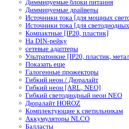
Диммируемые блоки питания
Диммируемые драйверы
Источники тока [для мощных свет
Источники тока [для светодиодных
Компактные [IP20, пластик]
На DIN-рейку
сетевые адаптеры
Ультратонкие [IP20, пластик, мета
Показать еще
Галогенные прожекторы
Гибкий неон / Дюралайт
Гибкий неон [ARL, NEO]
Гибкий светодиодный неон NEO
Дюралайт HOROZ
Комплектующие к светильникам
Аккумуляторы NLCO
Балласты