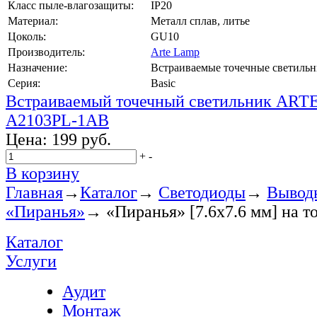
Класс пыле-влагозащиты:
IP20
Материал:
Металл сплав, литье
Цоколь:
GU10
Производитель:
Arte Lamp
Назначение:
Встраиваемые точечные светиль
Серия:
Basic
Встраиваемый точечный светильник ART
A2103PL-1AB
Цена:
199 руб.
+
-
В корзину
Главная
→
Каталог
→
Светодиоды
→
Выводн
«Пиранья»
→
«Пиранья» [7.6x7.6 мм] на т
Каталог
Услуги
Аудит
Монтаж