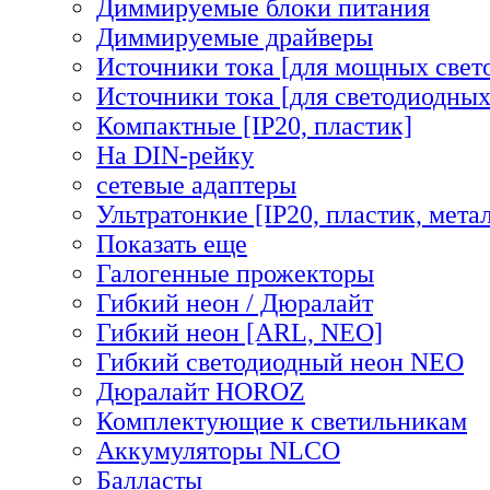
Диммируемые блоки питания
Диммируемые драйверы
Источники тока [для мощных свет
Источники тока [для светодиодных
Компактные [IP20, пластик]
На DIN-рейку
сетевые адаптеры
Ультратонкие [IP20, пластик, мета
Показать еще
Галогенные прожекторы
Гибкий неон / Дюралайт
Гибкий неон [ARL, NEO]
Гибкий светодиодный неон NEO
Дюралайт HOROZ
Комплектующие к светильникам
Аккумуляторы NLCO
Балласты