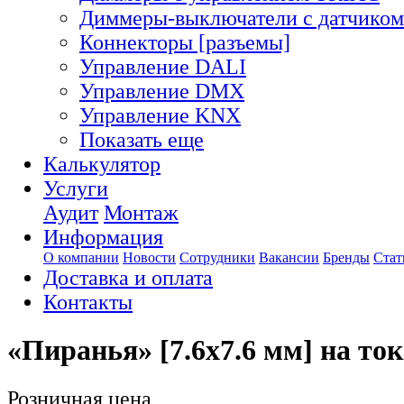
Диммеры-выключатели с датчиком
Коннекторы [разъемы]
Управление DALI
Управление DMX
Управление KNX
Показать еще
Калькулятор
Услуги
Аудит
Монтаж
Информация
О компании
Новости
Сотрудники
Вакансии
Бренды
Стат
Доставка и оплата
Контакты
«Пиранья» [7.6x7.6 мм] на то
Розничная цена