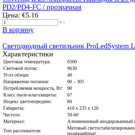
PD2/PD4-FC / прозрачная
Цена:
€5.16
+
-
В корзину
Светодиодный светильник ProLedSystem 
Характеристики
Цветовая температура:
6500
Световой поток:
9630
Угол обзора:
40
Напряжение питания:
90 – 305
Потребляемая мощность, Вт:
90
Класс пыле-влагозащиты:
67
Индекс цветопередачи:
80
Габариты:
410 х 235 х 126
Частота:
50-60
Материал:
Алюминиевый анодированный 
Матовый светостабилизирован
Тип рассеивателя:
поликарбонат