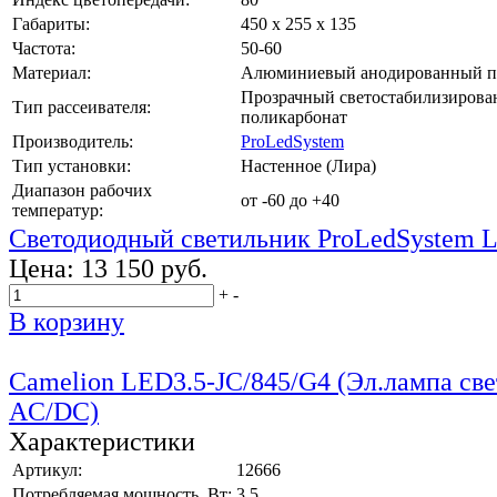
Габариты:
450 х 255 х 135
Частота:
50-60
Материал:
Алюминиевый анодированный п
Прозрачный светостабилизиров
Тип рассеивателя:
поликарбонат
Производитель:
ProLedSystem
Тип установки:
Настенное (Лира)
Диапазон рабочих
от -60 до +40
температур:
Светодиодный светильник ProLedSystem 
Цена:
13 150 руб.
+
-
В корзину
Camelion LED3.5-JC/845/G4 (Эл.лампа све
AC/DC)
Характеристики
Артикул:
12666
Потребляемая мощность, Вт:
3,5