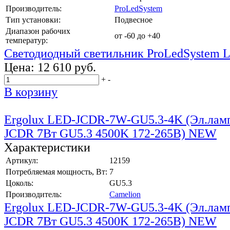
Производитель:
ProLedSystem
Тип установки:
Подвесное
Диапазон рабочих
от -60 до +40
температур:
Светодиодный светильник ProLedSystem 
Цена:
12 610 руб.
+
-
В корзину
Ergolux LED-JCDR-7W-GU5.3-4K (Эл.ламп
JCDR 7Вт GU5.3 4500K 172-265В) NEW
Характеристики
Артикул:
12159
Потребляемая мощность, Вт:
7
Цоколь:
GU5.3
Производитель:
Camelion
Ergolux LED-JCDR-7W-GU5.3-4K (Эл.ламп
JCDR 7Вт GU5.3 4500K 172-265В) NEW