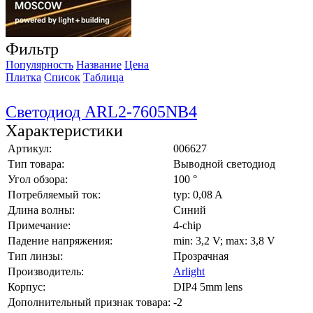
Фильтр
Популярность
Название
Цена
Плитка
Список
Таблица
Светодиод ARL2-7605NB4
Характеристики
Артикул:
006627
Тип товара:
Выводной светодиод
Угол обзора:
100 °
Потребляемый ток:
typ: 0,08 A
Длина волны:
Синий
Примечание:
4-chip
Падение напряжения:
min: 3,2 V; max: 3,8 V
Тип линзы:
Прозрачная
Производитель:
Arlight
Корпус:
DIP4 5mm lens
Дополнительный признак товара:
-2