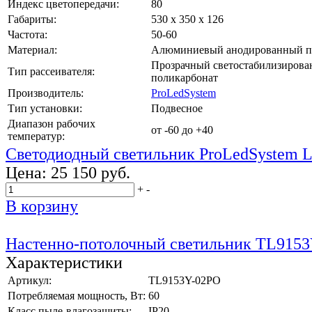
Индекс цветопередачи:
80
Габариты:
530 х 350 х 126
Частота:
50-60
Материал:
Алюминиевый анодированный п
Прозрачный светостабилизиров
Тип рассеивателя:
поликарбонат
Производитель:
ProLedSystem
Тип установки:
Подвесное
Диапазон рабочих
от -60 до +40
температур:
Светодиодный светильник ProLedSystem 
Цена:
25 150 руб.
+
-
В корзину
Настенно-потолочный светильник TL9153
Характеристики
Артикул:
TL9153Y-02PO
Потребляемая мощность, Вт:
60
Класс пыле-влагозащиты:
IP20