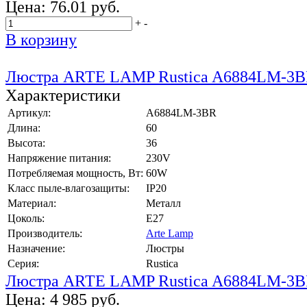
Цена:
76.01 руб.
+
-
В корзину
Люстра ARTE LAMP Rustica A6884LM-3
Характеристики
Артикул:
A6884LM-3BR
Длина:
60
Высота:
36
Напряжение питания:
230V
Потребляемая мощность, Вт:
60W
Класс пыле-влагозащиты:
IP20
Материал:
Металл
Цоколь:
E27
Производитель:
Arte Lamp
Назначение:
Люстры
Серия:
Rustica
Люстра ARTE LAMP Rustica A6884LM-3
Цена:
4 985 руб.