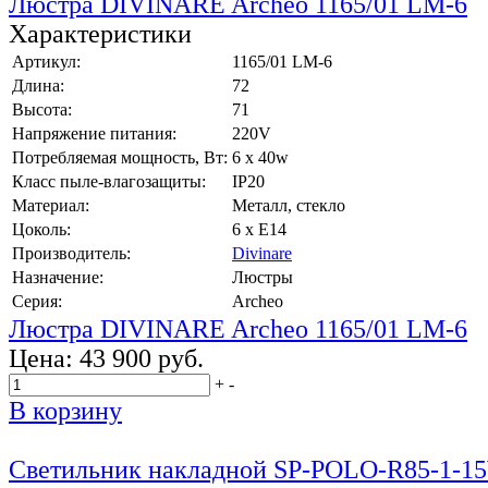
Люстра DIVINARE Archeo 1165/01 LM-6
Характеристики
Артикул:
1165/01 LM-6
Длина:
72
Высота:
71
Напряжение питания:
220V
Потребляемая мощность, Вт:
6 x 40w
Класс пыле-влагозащиты:
IP20
Материал:
Металл, стекло
Цоколь:
6 x E14
Производитель:
Divinare
Назначение:
Люстры
Серия:
Archeo
Люстра DIVINARE Archeo 1165/01 LM-6
Цена:
43 900 руб.
+
-
В корзину
Светильник накладной SP-POLO-R85-1-15