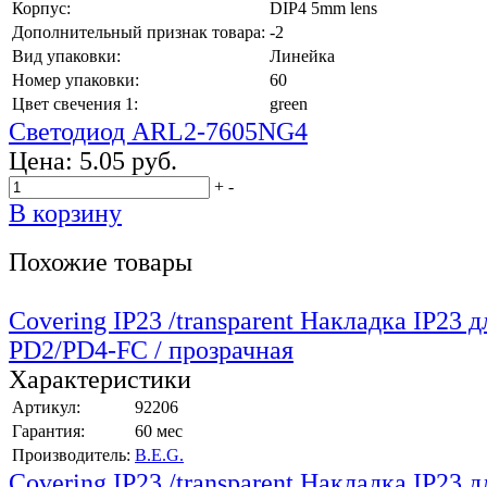
Корпус:
DIP4 5mm lens
Дополнительный признак товара:
-2
Вид упаковки:
Линейка
Номер упаковки:
60
Цвет свечения 1:
green
Светодиод ARL2-7605NG4
Цена:
5.05 руб.
+
-
В корзину
Похожие товары
Covering IP23 /transparent Накладка IP23 д
PD2/PD4-FC / прозрачная
Характеристики
Артикул:
92206
Гарантия:
60 мес
Производитель:
B.E.G.
Covering IP23 /transparent Накладка IP23 д