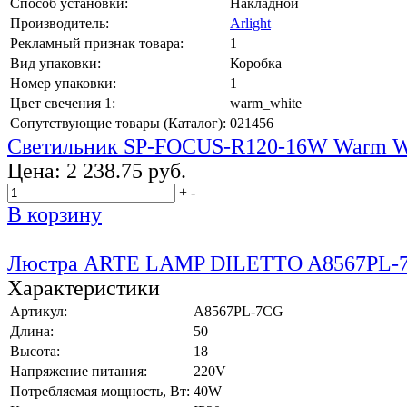
Способ установки:
Накладной
Производитель:
Arlight
Рекламный признак товара:
1
Вид упаковки:
Коробка
Номер упаковки:
1
Цвет свечения 1:
warm_white
Сопутствующие товары (Каталог):
021456
Светильник SP-FOCUS-R120-16W Warm W
Цена:
2 238.75 руб.
+
-
В корзину
Люстра ARTE LAMP DILETTO A8567PL-
Характеристики
Артикул:
A8567PL-7CG
Длина:
50
Высота:
18
Напряжение питания:
220V
Потребляемая мощность, Вт:
40W