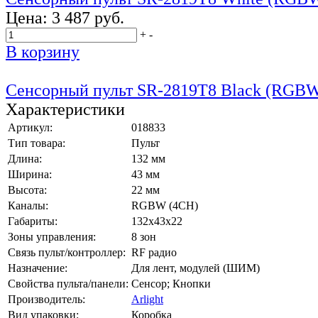
Цена:
3 487 руб.
+
-
В корзину
Сенсорный пульт SR-2819T8 Black (RGBW
Характеристики
Артикул:
018833
Тип товара:
Пульт
Длина:
132 мм
Ширина:
43 мм
Высота:
22 мм
Каналы:
RGBW (4CH)
Габариты:
132х43х22
Зоны управления:
8 зон
Связь пульт/контроллер:
RF радио
Назначение:
Для лент, модулей (ШИМ)
Свойства пульта/панели:
Сенсор; Кнопки
Производитель:
Arlight
Вид упаковки:
Коробка