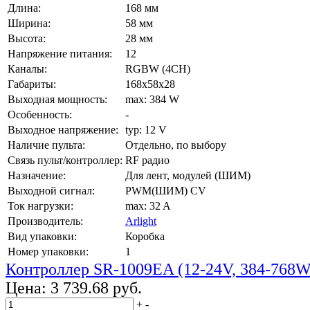
Длина:
168 мм
Ширина:
58 мм
Высота:
28 мм
Напряжение питания:
12
Каналы:
RGBW (4CH)
Габариты:
168x58x28
Выходная мощность:
max: 384 W
Особенность:
-
Выходное напряжение:
typ: 12 V
Наличие пульта:
Отдельно, по выбору
Связь пульт/контроллер:
RF радио
Назначение:
Для лент, модулей (ШИМ)
Выходной сигнал:
PWM(ШИМ) CV
Ток нагрузки:
max: 32 A
Производитель:
Arlight
Вид упаковки:
Коробка
Номер упаковки:
1
Контроллер SR-1009EA (12-24V, 384-768W
Цена:
3 739.68 руб.
+
-