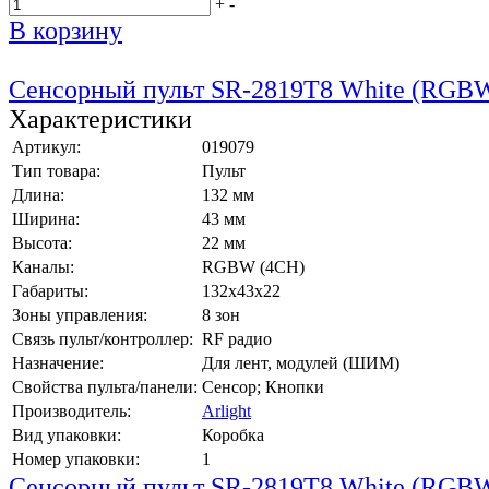
+
-
В корзину
Сенсорный пульт SR-2819T8 White (RGBW
Характеристики
Артикул:
019079
Тип товара:
Пульт
Длина:
132 мм
Ширина:
43 мм
Высота:
22 мм
Каналы:
RGBW (4CH)
Габариты:
132х43х22
Зоны управления:
8 зон
Связь пульт/контроллер:
RF радио
Назначение:
Для лент, модулей (ШИМ)
Свойства пульта/панели:
Сенсор; Кнопки
Производитель:
Arlight
Вид упаковки:
Коробка
Номер упаковки:
1
Сенсорный пульт SR-2819T8 White (RGBW