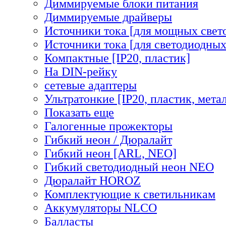
Диммируемые блоки питания
Диммируемые драйверы
Источники тока [для мощных свет
Источники тока [для светодиодных
Компактные [IP20, пластик]
На DIN-рейку
сетевые адаптеры
Ультратонкие [IP20, пластик, мета
Показать еще
Галогенные прожекторы
Гибкий неон / Дюралайт
Гибкий неон [ARL, NEO]
Гибкий светодиодный неон NEO
Дюралайт HOROZ
Комплектующие к светильникам
Аккумуляторы NLCO
Балласты