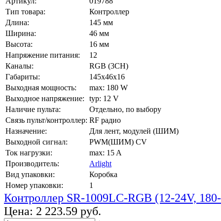
Артикул:
019788
Тип товара:
Контроллер
Длина:
145 мм
Ширина:
46 мм
Высота:
16 мм
Напряжение питания:
12
Каналы:
RGB (3CH)
Габариты:
145x46x16
Выходная мощность:
max: 180 W
Выходное напряжение:
typ: 12 V
Наличие пульта:
Отдельно, по выбору
Связь пульт/контроллер:
RF радио
Назначение:
Для лент, модулей (ШИМ)
Выходной сигнал:
PWM(ШИМ) CV
Ток нагрузки:
max: 15 A
Производитель:
Arlight
Вид упаковки:
Коробка
Номер упаковки:
1
Контроллер SR-1009LC-RGB (12-24V, 180-
Цена:
2 223.59 руб.