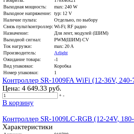
Габариты:
178х46х21
Выходная мощность:
max: 240 W
Выходное напряжение:
typ: 12 V
Наличие пульта:
Отдельно, по выбору
Связь пульт/контроллер:
Wi-Fi; RF радио
Назначение:
Для лент, модулей (ШИМ)
Выходной сигнал:
PWM(ШИМ) CV
Ток нагрузки:
max: 20 A
Производитель:
Arlight
Ожидание товара:
-1
Вид упаковки:
Коробка
Номер упаковки:
1
Контроллер SR-1009FA WiFi (12-36V, 240
Цена:
4 649.33 руб.
+
-
В корзину
Контроллер SR-1009LC-RGB (12-24V, 180-
Характеристики