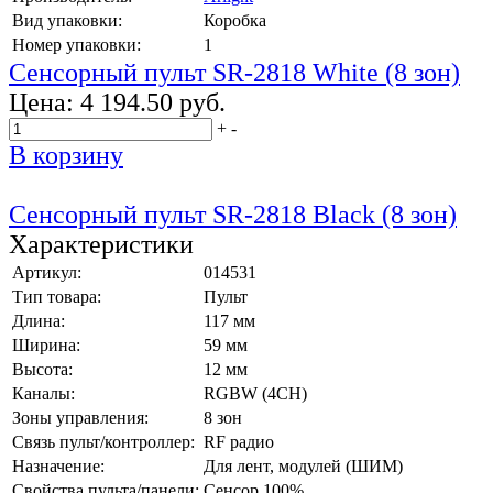
Вид упаковки:
Коробка
Номер упаковки:
1
Сенсорный пульт SR-2818 White (8 зон)
Цена:
4 194.50 руб.
+
-
В корзину
Сенсорный пульт SR-2818 Black (8 зон)
Характеристики
Артикул:
014531
Тип товара:
Пульт
Длина:
117 мм
Ширина:
59 мм
Высота:
12 мм
Каналы:
RGBW (4CH)
Зоны управления:
8 зон
Связь пульт/контроллер:
RF радио
Назначение:
Для лент, модулей (ШИМ)
Свойства пульта/панели:
Сенсор 100%