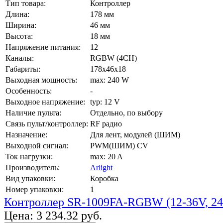
Тип товара:
Контроллер
Длина:
178 мм
Ширина:
46 мм
Высота:
18 мм
Напряжение питания:
12
Каналы:
RGBW (4CH)
Габариты:
178x46x18
Выходная мощность:
max: 240 W
Особенность:
-
Выходное напряжение:
typ: 12 V
Наличие пульта:
Отдельно, по выбору
Связь пульт/контроллер:
RF радио
Назначение:
Для лент, модулей (ШИМ)
Выходной сигнал:
PWM(ШИМ) CV
Ток нагрузки:
max: 20 A
Производитель:
Arlight
Вид упаковки:
Коробка
Номер упаковки:
1
Контроллер SR-1009FA-RGBW (12-36V, 24
Цена:
3 234.32 руб.