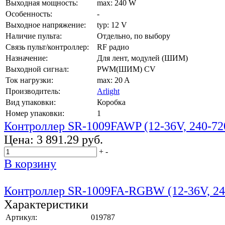
Выходная мощность:
max: 240 W
Особенность:
-
Выходное напряжение:
typ: 12 V
Наличие пульта:
Отдельно, по выбору
Связь пульт/контроллер:
RF радио
Назначение:
Для лент, модулей (ШИМ)
Выходной сигнал:
PWM(ШИМ) CV
Ток нагрузки:
max: 20 A
Производитель:
Arlight
Вид упаковки:
Коробка
Номер упаковки:
1
Контроллер SR-1009FAWP (12-36V, 240-7
Цена:
3 891.29 руб.
+
-
В корзину
Контроллер SR-1009FA-RGBW (12-36V, 24
Характеристики
Артикул:
019787