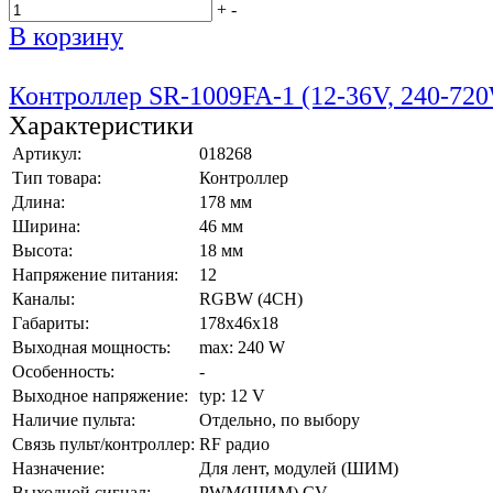
+
-
В корзину
Контроллер SR-1009FA-1 (12-36V, 240-72
Характеристики
Артикул:
018268
Тип товара:
Контроллер
Длина:
178 мм
Ширина:
46 мм
Высота:
18 мм
Напряжение питания:
12
Каналы:
RGBW (4CH)
Габариты:
178x46x18
Выходная мощность:
max: 240 W
Особенность:
-
Выходное напряжение:
typ: 12 V
Наличие пульта:
Отдельно, по выбору
Связь пульт/контроллер:
RF радио
Назначение:
Для лент, модулей (ШИМ)
Выходной сигнал:
PWM(ШИМ) CV