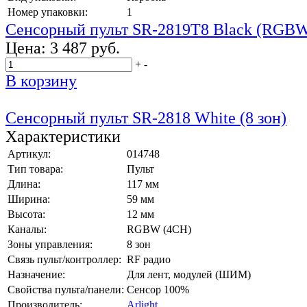
Номер упаковки:
1
Сенсорный пульт SR-2819T8 Black (RGBW
Цена:
3 487 руб.
+
-
В корзину
Сенсорный пульт SR-2818 White (8 зон)
Характеристики
Артикул:
014748
Тип товара:
Пульт
Длина:
117 мм
Ширина:
59 мм
Высота:
12 мм
Каналы:
RGBW (4CH)
Зоны управления:
8 зон
Связь пульт/контроллер:
RF радио
Назначение:
Для лент, модулей (ШИМ)
Свойства пульта/панели:
Сенсор 100%
Производитель:
Arlight