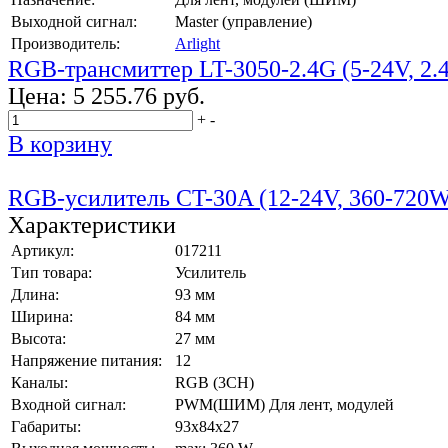
Выходной сигнал:
Master (управление)
Производитель:
Arlight
RGB-трансмиттер LT-3050-2.4G (5-24V, 2.
Цена:
5 255.76 руб.
+
-
В корзину
RGB-усилитель CT-30A (12-24V, 360-720
Характеристики
Артикул:
017211
Тип товара:
Усилитель
Длина:
93 мм
Ширина:
84 мм
Высота:
27 мм
Напряжение питания:
12
Каналы:
RGB (3CH)
Входной сигнал:
PWM(ШИМ) Для лент, модулей
Габариты:
93x84x27