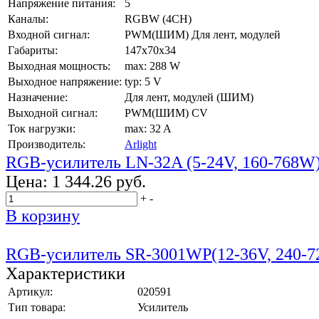
Напряжение питания:
5
Каналы:
RGBW (4CH)
Входной сигнал:
PWM(ШИМ) Для лент, модулей
Габариты:
147x70x34
Выходная мощность:
max: 288 W
Выходное напряжение:
typ: 5 V
Назначение:
Для лент, модулей (ШИМ)
Выходной сигнал:
PWM(ШИМ) CV
Ток нагрузки:
max: 32 A
Производитель:
Arlight
RGB-усилитель LN-32A (5-24V, 160-768W
Цена:
1 344.26 руб.
+
-
В корзину
RGB-усилитель SR-3001WP(12-36V, 240-7
Характеристики
Артикул:
020591
Тип товара:
Усилитель