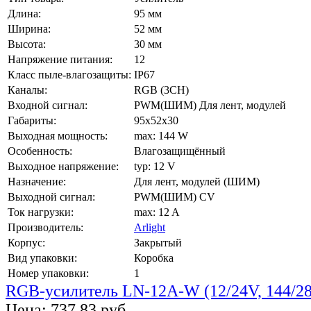
Длина:
95 мм
Ширина:
52 мм
Высота:
30 мм
Напряжение питания:
12
Класс пыле-влагозащиты:
IP67
Каналы:
RGB (3CH)
Входной сигнал:
PWM(ШИМ) Для лент, модулей
Габариты:
95x52x30
Выходная мощность:
max: 144 W
Особенность:
Влагозащищённый
Выходное напряжение:
typ: 12 V
Назначение:
Для лент, модулей (ШИМ)
Выходной сигнал:
PWM(ШИМ) CV
Ток нагрузки:
max: 12 A
Производитель:
Arlight
Корпус:
Закрытый
Вид упаковки:
Коробка
Номер упаковки:
1
RGB-усилитель LN-12A-W (12/24V, 144/2
Цена:
737.83 руб.