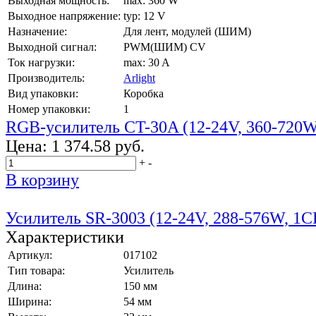
Выходная мощность:
max: 360 W
Выходное напряжение:
typ: 12 V
Назначение:
Для лент, модулей (ШИМ)
Выходной сигнал:
PWM(ШИМ) CV
Ток нагрузки:
max: 30 A
Производитель:
Arlight
Вид упаковки:
Коробка
Номер упаковки:
1
RGB-усилитель CT-30A (12-24V, 360-720
Цена:
1 374.58 руб.
+
-
В корзину
Усилитель SR-3003 (12-24V, 288-576W, 1C
Характеристики
Артикул:
017102
Тип товара:
Усилитель
Длина:
150 мм
Ширина:
54 мм