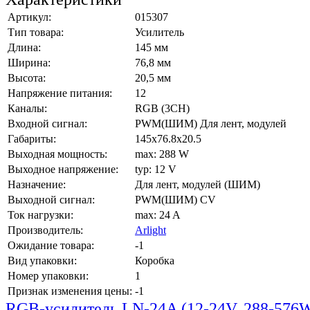
Артикул:
015307
Тип товара:
Усилитель
Длина:
145 мм
Ширина:
76,8 мм
Высота:
20,5 мм
Напряжение питания:
12
Каналы:
RGB (3CH)
Входной сигнал:
PWM(ШИМ) Для лент, модулей
Габариты:
145x76.8x20.5
Выходная мощность:
max: 288 W
Выходное напряжение:
typ: 12 V
Назначение:
Для лент, модулей (ШИМ)
Выходной сигнал:
PWM(ШИМ) CV
Ток нагрузки:
max: 24 A
Производитель:
Arlight
Ожидание товара:
-1
Вид упаковки:
Коробка
Номер упаковки:
1
Признак изменения цены:
-1
RGB-усилитель LN-24A (12-24V, 288-576