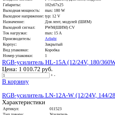
Габариты:
102x67x25
Выходная мощность:
max: 180 W
Выходное напряжение:
typ: 12 V
Назначение:
Для лент, модулей (ШИМ)
Выходной сигнал:
PWM(ШИМ) CV
Ток нагрузки:
max: 15 A
Производитель:
Arlight
Корпус:
Закрытый
Вид упаковки:
Коробка
Номер упаковки:
1
RGB-усилитель HL-15A (12/24V, 180/360
Цена:
1 010.72 руб.
+
-
В корзину
RGB-усилитель LN-12A-W (12/24V, 144/2
Характеристики
Артикул:
011523
Тип товара:
Усилитель