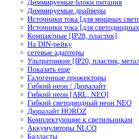
Диммируемые блоки питания
Диммируемые драйверы
Источники тока [для мощных свет
Источники тока [для светодиодных
Компактные [IP20, пластик]
На DIN-рейку
сетевые адаптеры
Ультратонкие [IP20, пластик, мета
Показать еще
Галогенные прожекторы
Гибкий неон / Дюралайт
Гибкий неон [ARL, NEO]
Гибкий светодиодный неон NEO
Дюралайт HOROZ
Комплектующие к светильникам
Аккумуляторы NLCO
Балласты