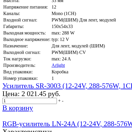
Высота:
33 мм
Напряжение питания:
12
Каналы:
Mono (1CH)
Входной сигнал:
PWM(ШИМ) Для лент, модулей
Габариты:
150x54x33
Выходная мощность:
max: 288 W
Выходное напряжение:
typ: 12 V
Назначение:
Для лент, модулей (ШИМ)
Выходной сигнал:
PWM(ШИМ) CV
Ток нагрузки:
max: 24 A
Производитель:
Arlight
Вид упаковки:
Коробка
Номер упаковки:
1
Усилитель SR-3003 (12-24V, 288-576W, 1C
Цена:
2 021.45 руб.
+
-
В корзину
RGB-усилитель LN-24A (12-24V, 288-576
Характеристики