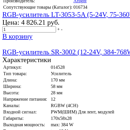
Производитель:
Arlight
Сопутствующие товары (Каталог):
016734
RGB-усилитель LT-3053-5A (5-24V, 75-360
Цена:
4 826.21 руб.
+
-
В корзину
RGB-усилитель SR-3002 (12-24V, 384-768
Характеристики
Артикул:
014528
Тип товара:
Усилитель
Длина:
170 мм
Ширина:
58 мм
Высота:
28 мм
Напряжение питания:
12
Каналы:
RGBW (4CH)
Входной сигнал:
PWM(ШИМ) Для лент, модулей
Габариты:
170x58x28
Выходная мощность:
max: 384 W