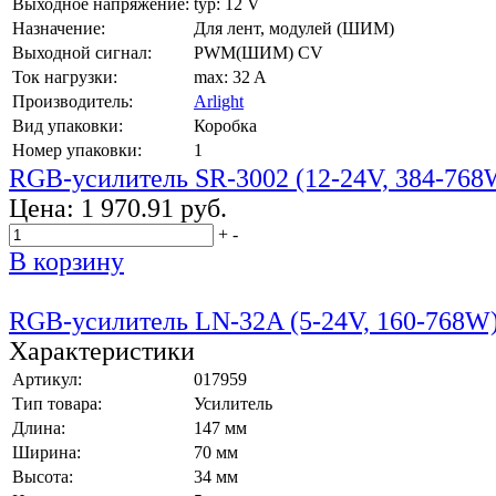
Выходное напряжение:
typ: 12 V
Назначение:
Для лент, модулей (ШИМ)
Выходной сигнал:
PWM(ШИМ) CV
Ток нагрузки:
max: 32 A
Производитель:
Arlight
Вид упаковки:
Коробка
Номер упаковки:
1
RGB-усилитель SR-3002 (12-24V, 384-768
Цена:
1 970.91 руб.
+
-
В корзину
RGB-усилитель LN-32A (5-24V, 160-768W
Характеристики
Артикул:
017959
Тип товара:
Усилитель
Длина:
147 мм
Ширина:
70 мм
Высота:
34 мм