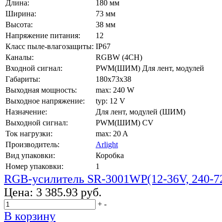
Длина:
180 мм
Ширина:
73 мм
Высота:
38 мм
Напряжение питания:
12
Класс пыле-влагозащиты:
IP67
Каналы:
RGBW (4CH)
Входной сигнал:
PWM(ШИМ) Для лент, модулей
Габариты:
180x73x38
Выходная мощность:
max: 240 W
Выходное напряжение:
typ: 12 V
Назначение:
Для лент, модулей (ШИМ)
Выходной сигнал:
PWM(ШИМ) CV
Ток нагрузки:
max: 20 A
Производитель:
Arlight
Вид упаковки:
Коробка
Номер упаковки:
1
RGB-усилитель SR-3001WP(12-36V, 240-7
Цена:
3 385.93 руб.
+
-
В корзину