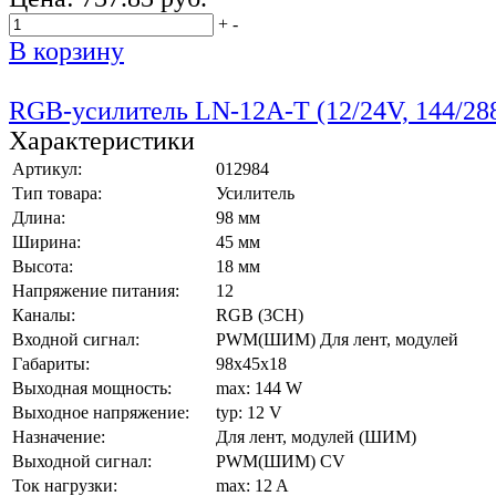
+
-
В корзину
RGB-усилитель LN-12A-T (12/24V, 144/2
Характеристики
Артикул:
012984
Тип товара:
Усилитель
Длина:
98 мм
Ширина:
45 мм
Высота:
18 мм
Напряжение питания:
12
Каналы:
RGB (3CH)
Входной сигнал:
PWM(ШИМ) Для лент, модулей
Габариты:
98x45x18
Выходная мощность:
max: 144 W
Выходное напряжение:
typ: 12 V
Назначение:
Для лент, модулей (ШИМ)
Выходной сигнал:
PWM(ШИМ) CV
Ток нагрузки:
max: 12 A