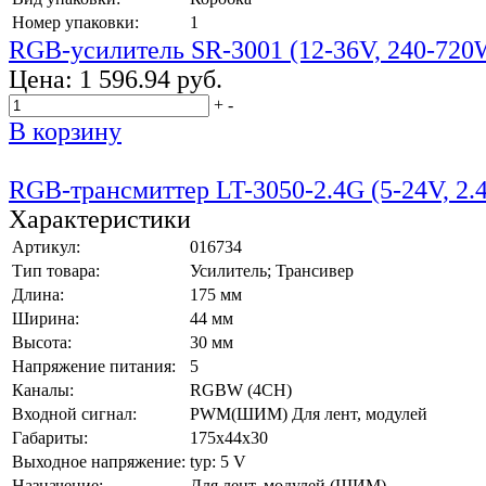
Номер упаковки:
1
RGB-усилитель SR-3001 (12-36V, 240-720
Цена:
1 596.94 руб.
+
-
В корзину
RGB-трансмиттер LT-3050-2.4G (5-24V, 2.
Характеристики
Артикул:
016734
Тип товара:
Усилитель; Трансивер
Длина:
175 мм
Ширина:
44 мм
Высота:
30 мм
Напряжение питания:
5
Каналы:
RGBW (4CH)
Входной сигнал:
PWM(ШИМ) Для лент, модулей
Габариты:
175x44x30
Выходное напряжение:
typ: 5 V
Назначение:
Для лент, модулей (ШИМ)