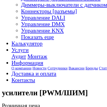
Диммеры-выключатели с датчиком
Коннекторы [разъемы]
Управление DALI
Управление DMX
Управление KNX
Показать еще
Калькулятор
Услуги
Аудит
Монтаж
Информация
О компании
Новости
Сотрудники
Вакансии
Бренды
Стат
Доставка и оплата
Контакты
усилители [PWM/ШИМ]
Розничная цена