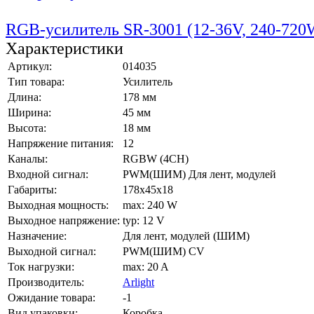
RGB-усилитель SR-3001 (12-36V, 240-720
Характеристики
Артикул:
014035
Тип товара:
Усилитель
Длина:
178 мм
Ширина:
45 мм
Высота:
18 мм
Напряжение питания:
12
Каналы:
RGBW (4CH)
Входной сигнал:
PWM(ШИМ) Для лент, модулей
Габариты:
178x45x18
Выходная мощность:
max: 240 W
Выходное напряжение:
typ: 12 V
Назначение:
Для лент, модулей (ШИМ)
Выходной сигнал:
PWM(ШИМ) CV
Ток нагрузки:
max: 20 A
Производитель:
Arlight
Ожидание товара:
-1
Вид упаковки:
Коробка