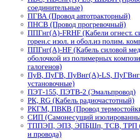
соединительные)
ПГВА (Провод автотракторный)
ПНСВ (Провод прогревочный)
ППГнг(А)-FRHF (Кабели огнест. си
горен.с изол. и обол.из полим. комп
ППГнг(А)-HF (Кабель силовой мед
оболочкой из полимерных компози
галогенов)
ПуВ, ПуГВ, ПуВнг(А)-LS, ПуГВнг
установочные)
ПЭТ-155, ПЭТВ-2 (Эмальпровод)
РК, RG (Кабель радиочастотный)
РКГМ, ПВКВ (Провод термостойк
СИП (Самонесущий изолированны
ТППЭП, ЭПЗ, ЭПБШп, ТСВ, ТРП (
и провода)