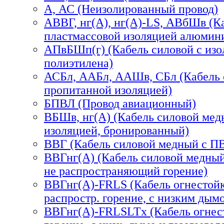
А, АС (Неизолированный провод)
АВВГ, нг(А), нг(А)-LS, АВбШв (К
пластмассовой изоляцией алюмин
АПвБШп(г) (Кабель силовой с изо
полиэтилена)
АСБл, ААБл, ААШв, СБл (Кабель 
пропитанной изоляцией)
БПВЛ (Провод авиационный)
ВБШв, нг(А) (Кабель силовой ме
изоляцией, бронированный)
ВВГ (Кабель силовой медный с П
ВВГнг(А) (Кабель силовой медный
не распространяющий горение)
ВВГнг(А)-FRLS (Кабель огнестой
распростр. горение, с низким дым
ВВГнг(А)-FRLSLTx (Кабель огнест