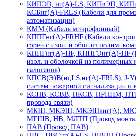
КИПЭВ, нг(А)-LS, КИПвЭП, КИПв
КСБнг(А)-FRLS (Кабели для про
автоматизации)
КММ (Кабель микрофонный)
КППГнг(А)-FRHF (Кабели контроль
горен.с изол. и обол.из полим. комп
КППГнг(А)-HF, КППГЭнг(А)-HF (К
изол. и оболочкой из полимерных 
галогенов)
КПСВ(Э)В(нг,LS,нг(А)-FRLS), J-Y(
систем пожарной сигнализации и 
КСПВ, КСВВ, ПКСВ, ПРППМ, ПТП
провода связи)
МКШ, МКЭШ, МКЭШвнг(А), МКЭ
МГШВ, НВ, МЛТП (Провод монта
ПАВ (Провод ПАВ)
ПВС, ПВСнг(А)-LS, ШВВП (Прово