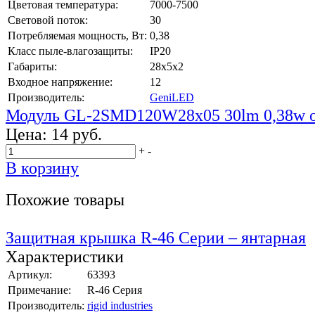
Цветовая температура:
7000-7500
Световой поток:
30
Потребляемая мощность, Вт:
0,38
Класс пыле-влагозащиты:
IP20
Габариты:
28x5x2
Входное напряжение:
12
Производитель:
GeniLED
Модуль GL-2SMD120W28x05 30lm 0,38w 
Цена:
14 руб.
+
-
В корзину
Похожие товары
Защитная крышка R-46 Серии – янтарная
Характеристики
Артикул:
63393
Примечание:
R-46 Серия
Производитель:
rigid industries