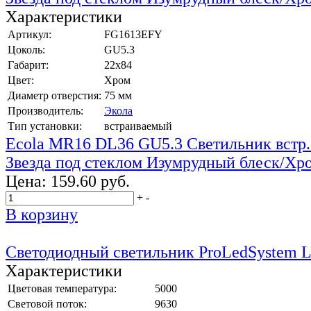
Характеристики
Артикул:
FG1613EFY
Цоколь:
GU5.3
Габарит:
22х84
Цвет:
Хром
Диаметр отверстия:
75 мм
Производитель:
Экола
Тип установки:
встраиваемый
Ecola MR16 DL36 GU5.3 Светильник встр.
Звезда под стеклом Изумрудный блеск/Х
Цена:
159.60 руб.
+
-
В корзину
Светодиодный светильник ProLedSystem 
Характеристики
Цветовая температура:
5000
Световой поток:
9630