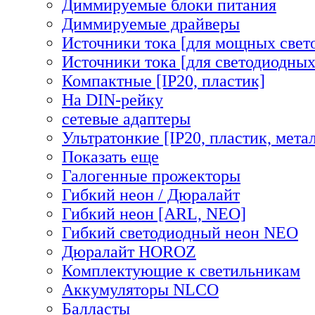
Диммируемые блоки питания
Диммируемые драйверы
Источники тока [для мощных свет
Источники тока [для светодиодных
Компактные [IP20, пластик]
На DIN-рейку
сетевые адаптеры
Ультратонкие [IP20, пластик, мета
Показать еще
Галогенные прожекторы
Гибкий неон / Дюралайт
Гибкий неон [ARL, NEO]
Гибкий светодиодный неон NEO
Дюралайт HOROZ
Комплектующие к светильникам
Аккумуляторы NLCO
Балласты