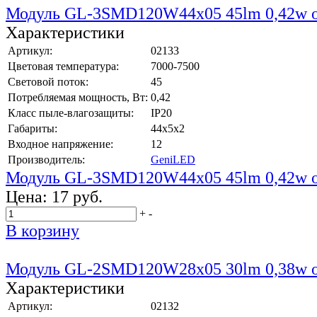
Модуль GL-3SMD120W44x05 45lm 0,42w 
Характеристики
Артикул:
02133
Цветовая температура:
7000-7500
Световой поток:
45
Потребляемая мощность, Вт:
0,42
Класс пыле-влагозащиты:
IP20
Габариты:
44x5x2
Входное напряжение:
12
Производитель:
GeniLED
Модуль GL-3SMD120W44x05 45lm 0,42w 
Цена:
17 руб.
+
-
В корзину
Модуль GL-2SMD120W28x05 30lm 0,38w 
Характеристики
Артикул:
02132