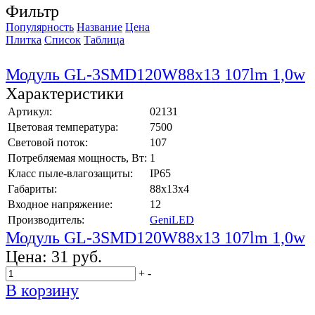
Фильтр
Популярность
Название
Цена
Плитка
Список
Таблица
Модуль GL-3SMD120W88x13 107lm 1,0w
Характеристики
Артикул:
02131
Цветовая температура:
7500
Световой поток:
107
Потребляемая мощность, Вт:
1
Класс пыле-влагозащиты:
IP65
Габариты:
88x13x4
Входное напряжение:
12
Производитель:
GeniLED
Модуль GL-3SMD120W88x13 107lm 1,0w
Цена:
31 руб.
+
-
В корзину