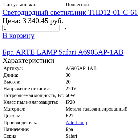
Тип установки:
Подвесной
Светодиодный светильник THD12-01-С-61
Цена:
3 340.45 руб.
+
-
В корзину
Бра ARTE LAMP Safari A6905AP-1AB
Характеристики
Артикул:
A6905AP-1AB
Длина:
30
Высота:
20
Напряжение питания:
220V
Потребляемая мощность, Вт:
60W
Класс пыле-влагозащиты:
IP20
Материал:
Металл гальванизированный
Цоколь:
E27
Производитель:
Arte Lamp
Назначение:
Бра
Серия:
Safari