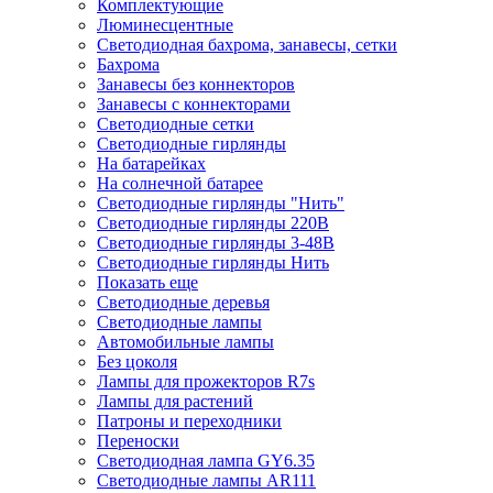
Комплектующие
Люминесцентные
Светодиодная бахрома, занавесы, сетки
Бахрома
Занавесы без коннекторов
Занавесы с коннекторами
Светодиодные сетки
Светодиодные гирлянды
На батарейках
На солнечной батарее
Светодиодные гирлянды "Нить"
Светодиодные гирлянды 220В
Светодиодные гирлянды 3-48В
Светодиодные гирлянды Нить
Показать еще
Светодиодные деревья
Светодиодные лампы
Автомобильные лампы
Без цоколя
Лампы для прожекторов R7s
Лампы для растений
Патроны и переходники
Переноски
Светодиодная лампа GY6.35
Светодиодные лампы AR111