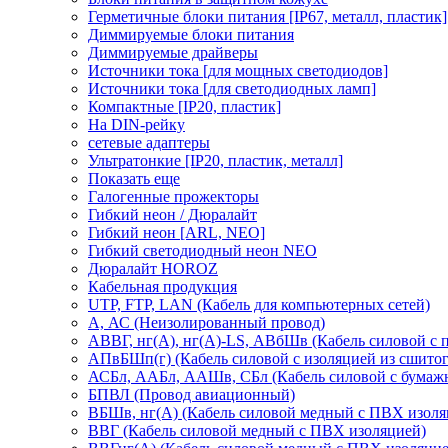
Герметичные блоки питания [IP67, металл, пластик]
Диммируемые блоки питания
Диммируемые драйверы
Источники тока [для мощных светодиодов]
Источники тока [для светодиодных ламп]
Компактные [IP20, пластик]
На DIN-рейку
сетевые адаптеры
Ультратонкие [IP20, пластик, металл]
Показать еще
Галогенные прожекторы
Гибкий неон / Дюралайт
Гибкий неон [ARL, NEO]
Гибкий светодиодный неон NEO
Дюралайт HOROZ
Кабельная продукция
UTP, FTP, LAN (Кабель для компьютерных сетей)
А, АС (Неизолированный провод)
АВВГ, нг(А), нг(А)-LS, АВбШв (Кабель силовой с
АПвБШп(г) (Кабель силовой с изоляцией из сшитог
АСБл, ААБл, ААШв, СБл (Кабель силовой с бумаж
БПВЛ (Провод авиационный)
ВБШв, нг(А) (Кабель силовой медный с ПВХ изоля
ВВГ (Кабель силовой медный с ПВХ изоляцией)