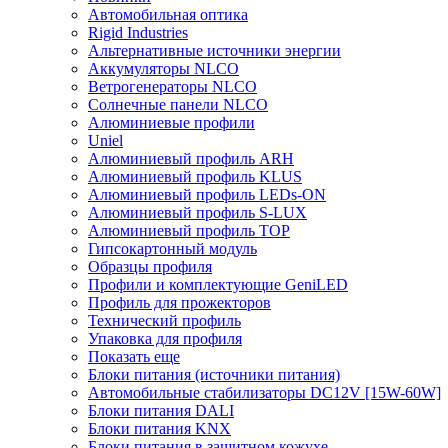
Автомобильная оптика
Rigid Industries
Альтернативные источники энергии
Аккумуляторы NLCO
Ветрогенераторы NLCO
Солнечные панели NLCO
Алюминиевые профили
Uniel
Алюминиевый профиль ARH
Алюминиевый профиль KLUS
Алюминиевый профиль LEDs-ON
Алюминиевый профиль S-LUX
Алюминиевый профиль TOP
Гипсокартонный модуль
Образцы профиля
Профили и комплектующие GeniLED
Профиль для прожекторов
Технический профиль
Упаковка для профиля
Показать еще
Блоки питания (источники питания)
Автомобильные стабилизаторы DC12V [15W-60W]
Блоки питания DALI
Блоки питания KNX
Блоки питания в защитном кожухе