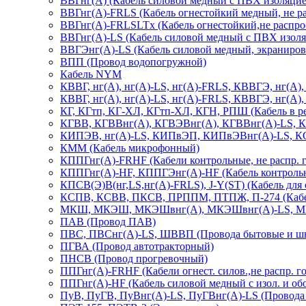
ВВГнг(А) (Кабель силовой медный с ПВХ изоляцие
ВВГнг(А)-FRLS (Кабель огнестойкий медный, не ра
ВВГнг(А)-FRLSLTx (Кабель огнестойкий,не распрост
ВВГнг(А)-LS (Кабель силовой медный с ПВХ изоля
ВВГЭнг(А)-LS (Кабель силовой медный, экраниров.
ВПП (Провод водопогружной)
Кабель NYM
КВВГ, нг(А), нг(А)-LS, нг(А)-FRLS, КВВГЭ, нг(А
КВВГ, нг(А), нг(А)-LS, нг(А)-FRLS, КВВГЭ, нг(А
КГ, КГтп, КГ-ХЛ, КГтп-ХЛ, КГН, РПШ (Кабель в р
КГВВ, КГВВнг(А), КГВЭВнг(А), КГВВнг(А)-LS, К
КИПЭВ, нг(А)-LS, КИПвЭП, КИПвЭВнг(А)-LS, КСБ
КММ (Кабель микрофонный)
КППГнг(А)-FRHF (Кабели контрольные, не распр. гор
КППГнг(А)-HF, КППГЭнг(А)-HF (Кабель контрольны
КПСВ(Э)В(нг,LS,нг(А)-FRLS), J-Y(ST) (Кабель для
КСПВ, КСВВ, ПКСВ, ПРППМ, ПТПЖ, П-274 (Кабель
МКШ, МКЭШ, МКЭШвнг(А), МКЭШвнг(А)-LS, МГ
ПАВ (Провод ПАВ)
ПВС, ПВСнг(А)-LS, ШВВП (Провода бытовые и шн
ПГВА (Провод автотракторный)
ПНСВ (Провод прогревочный)
ППГнг(А)-FRHF (Кабели огнест. силов.,не распр. гор
ППГнг(А)-HF (Кабель силовой медный с изол. и об
ПуВ, ПуГВ, ПуВнг(А)-LS, ПуГВнг(А)-LS (Провода