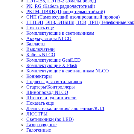
ПЭТ-155, ПЭТВ-2 (Эмальпровод)
РК, RG (Кабель радиочастотный)
РКГМ, ПВКВ (Провод термостойкий)
СИП (Самонесущий изолированный провод)
ТППЭП, ЭПЗ, ЭПБШп, ТСВ, ТРП (Телефонные кабе
Показать еще
Комплектующие к светильникам
Аккумуляторы NLCO
Балласты
Выключатели
Кабель NLCO
Комплектующие GeniLED
Комплектующие X-Flash
Комплектующие к светильникам NLCO
Коннекторы
Подвесы для светильников
Стартеры\Контроллеры
Шинопровод NLCO
Штепсели, удлиннители
Показать еще
Лампы накаливания/галогенные/КЛЛ
ЛЮСТРЫ
Светильники (no LED)
Газоразрядные
Галогенные