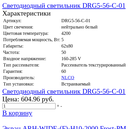
Светодиодный светильник DRG5-56-C-01
Характеристики
Артикул:
DRG5-56-C-01
Цвет свечения:
нейтрально белый
Цветовая температура:
4200
Потребляемая мощность, Вт:
5
Габариты:
62x80
Частота:
50
Входное напряжение:
160-285 V
Тип рассеивателя:
Рассеиватель текстурированный
Гарантия:
60
Производитель:
NLCO
Тип установки:
Встраиваемый
Светодиодный светильник DRG5-56-C-01
Цена:
604.96 руб.
+
-
В корзину
Экран ARH-WIDE-(F)-H10-2000 Frost-PM