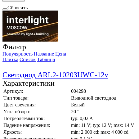
Сбросить
Фильтр
Популярность
Название
Цена
Плитка
Список
Таблица
Светодиод ARL2-10203UWC-12v
Характеристики
Артикул:
004298
Тип товара:
Выводной светодиод
Цвет свечения:
Белый
Угол обзора:
20 °
Потребляемый ток:
typ: 0,02 A
Падение напряжения:
min: 11 V; typ: 12 V; max: 14 V
Яркость:
min: 2 000 cd; max: 4 000 cd
Рассеиваемая мощность:
typ: 0,1 W