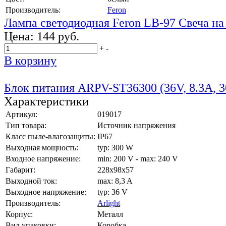
Производитель:
Feron
Лампа светодиодная Feron LB-97 Свеча н
Цена:
144 руб.
+
-
В корзину
Блок питания ARPV-ST36300 (36V, 8.3A, 
Характеристики
Артикул:
019017
Тип товара:
Источник напряжения
Класс пыле-влагозащиты:
IP67
Выходная мощность:
typ: 300 W
Входное напряжение:
min: 200 V - max: 240 V
Габарит:
228x98x57
Выходной ток:
max: 8,3 A
Выходное напряжение:
typ: 36 V
Производитель:
Arlight
Корпус:
Металл
Вид упаковки:
Коробка