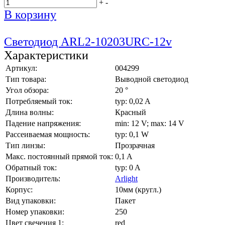
+
-
В корзину
Светодиод ARL2-10203URC-12v
Характеристики
Артикул:
004299
Тип товара:
Выводной светодиод
Угол обзора:
20 °
Потребляемый ток:
typ: 0,02 A
Длина волны:
Красный
Падение напряжения:
min: 12 V; max: 14 V
Рассеиваемая мощность:
typ: 0,1 W
Тип линзы:
Прозрачная
Макс. постоянный прямой ток:
0,1 A
Обратный ток:
typ: 0 A
Производитель:
Arlight
Корпус:
10мм (кругл.)
Вид упаковки:
Пакет
Номер упаковки:
250
Цвет свечения 1:
red