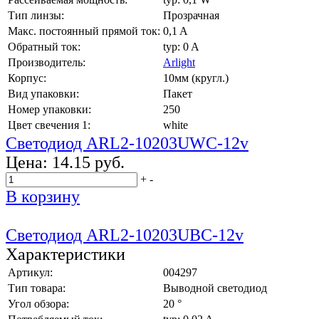
Тип линзы:
Прозрачная
Макс. постоянный прямой ток:
0,1 A
Обратный ток:
typ: 0 A
Производитель:
Arlight
Корпус:
10мм (кругл.)
Вид упаковки:
Пакет
Номер упаковки:
250
Цвет свечения 1:
white
Светодиод ARL2-10203UWC-12v
Цена:
14.15 руб.
+
-
В корзину
Светодиод ARL2-10203UBC-12v
Характеристики
Артикул:
004297
Тип товара:
Выводной светодиод
Угол обзора:
20 °