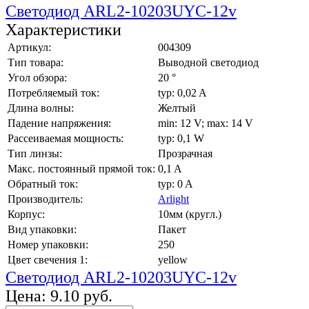
Светодиод ARL2-10203UYC-12v
Характеристики
Артикул:
004309
Тип товара:
Выводной светодиод
Угол обзора:
20 °
Потребляемый ток:
typ: 0,02 A
Длина волны:
Желтый
Падение напряжения:
min: 12 V; max: 14 V
Рассеиваемая мощность:
typ: 0,1 W
Тип линзы:
Прозрачная
Макс. постоянный прямой ток:
0,1 A
Обратный ток:
typ: 0 A
Производитель:
Arlight
Корпус:
10мм (кругл.)
Вид упаковки:
Пакет
Номер упаковки:
250
Цвет свечения 1:
yellow
Светодиод ARL2-10203UYC-12v
Цена:
9.10 руб.