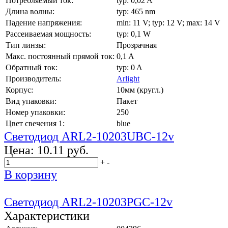
Потребляемый ток:
typ: 0,02 A
Длина волны:
typ: 465 nm
Падение напряжения:
min: 11 V; typ: 12 V; max: 14 V
Рассеиваемая мощность:
typ: 0,1 W
Тип линзы:
Прозрачная
Макс. постоянный прямой ток:
0,1 A
Обратный ток:
typ: 0 A
Производитель:
Arlight
Корпус:
10мм (кругл.)
Вид упаковки:
Пакет
Номер упаковки:
250
Цвет свечения 1:
blue
Светодиод ARL2-10203UBC-12v
Цена:
10.11 руб.
+
-
В корзину
Светодиод ARL2-10203PGC-12v
Характеристики