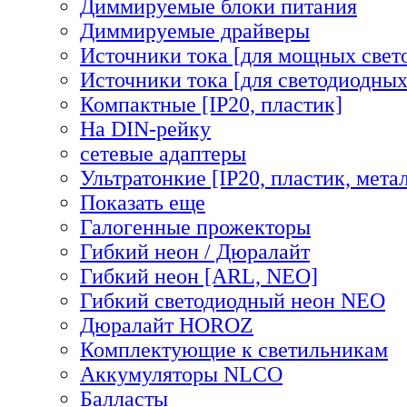
Диммируемые блоки питания
Диммируемые драйверы
Источники тока [для мощных свет
Источники тока [для светодиодных
Компактные [IP20, пластик]
На DIN-рейку
сетевые адаптеры
Ультратонкие [IP20, пластик, мета
Показать еще
Галогенные прожекторы
Гибкий неон / Дюралайт
Гибкий неон [ARL, NEO]
Гибкий светодиодный неон NEO
Дюралайт HOROZ
Комплектующие к светильникам
Аккумуляторы NLCO
Балласты