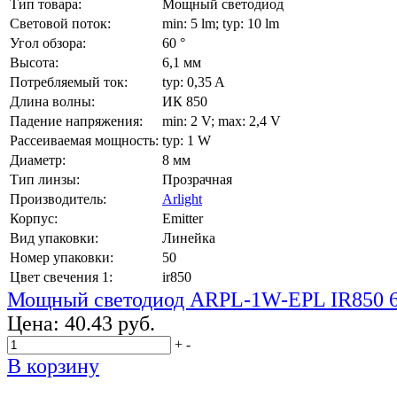
Тип товара:
Мощный светодиод
Световой поток:
min: 5 lm; typ: 10 lm
Угол обзора:
60 °
Высота:
6,1 мм
Потребляемый ток:
typ: 0,35 A
Длина волны:
ИК 850
Падение напряжения:
min: 2 V; max: 2,4 V
Рассеиваемая мощность:
typ: 1 W
Диаметр:
8 мм
Тип линзы:
Прозрачная
Производитель:
Arlight
Корпус:
Emitter
Вид упаковки:
Линейка
Номер упаковки:
50
Цвет свечения 1:
ir850
Мощный светодиод ARPL-1W-EPL IR850 
Цена:
40.43 руб.
+
-
В корзину