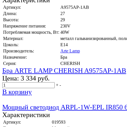
Артикул:
A9575AP-1AB
Длина:
27
Высота:
29
Напряжение питания:
230V
Потребляемая мощность, Вт:
40W
Материал:
металл гальванизированный, пол
Цоколь:
E14
Производитель:
Arte Lamp
Назначение:
Бра
Серия:
CHERISH
Бра ARTE LAMP CHERISH A9575AP-1AB
Цена:
3 334 руб.
+
-
В корзину
Мощный светодиод ARPL-1W-EPL IR850 
Характеристики
Артикул:
019593