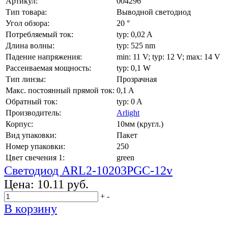
Артикул:
004296
Тип товара:
Выводной светодиод
Угол обзора:
20 °
Потребляемый ток:
typ: 0,02 A
Длина волны:
typ: 525 nm
Падение напряжения:
min: 11 V; typ: 12 V; max: 14 V
Рассеиваемая мощность:
typ: 0,1 W
Тип линзы:
Прозрачная
Макс. постоянный прямой ток:
0,1 A
Обратный ток:
typ: 0 A
Производитель:
Arlight
Корпус:
10мм (кругл.)
Вид упаковки:
Пакет
Номер упаковки:
250
Цвет свечения 1:
green
Светодиод ARL2-10203PGC-12v
Цена:
10.11 руб.
+
-
В корзину