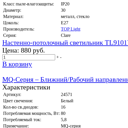
Класс пыле-влагозащиты:
IP20
Диаметр:
30
Материал:
металл, стекло
Цоколь:
E27
Производитель:
TOP Light
Серия:
Clare
Настенно-потолочный светильник TL9101
Цена:
880 руб.
+
-
В корзину
MQ-Серия – Ближний/Рабочий направлен
Характеристики
Артикул:
24571
Цвет свечения:
Белый
Кол-во св.диодов:
16
Потребляемая мощность, Вт:
80
Потребляемый ток:
5,8
Примечание:
MQ-серия