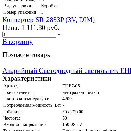
Вид упаковки:
Коробка
Номер упаковки:
1
Конвертер SR-2833P (3V, DIM)
Цена:
1 111.80 руб.
+
-
В корзину
Похожие товары
Аварийный Светодиодный светильник EH
Характеристики
Артикул:
EHP7-05
Цвет свечения:
нейтрально белый
Цветовая температура:
4200
Потребляемая мощность, Вт:
7
Габариты:
75x577x60
Частота:
50
Входное напряжение:
160-285 V
Тип рассеивателя:
Прозрачный поликарбонат