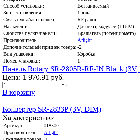
Способ установки:
Встраиваемый
Зоны управления:
1 зона
Связь пульт/контроллер:
RF радио
Назначение:
Для лент, модулей (ШИМ)
Свойства пульта/панели:
Вращатель (потенциометр)
Производитель:
Arlight
Дополнительный признак товара:
-2
Вид упаковки:
Коробка
Номер упаковки:
1
Панель Rotary SR-2805R-RF-IN Black (3V,
Цена:
1 970.91 руб.
+
-
В корзину
Конвертер SR-2833P (3V, DIM)
Характеристики
Артикул:
018300
Производитель:
Arlight
Ожидание товара:
-1