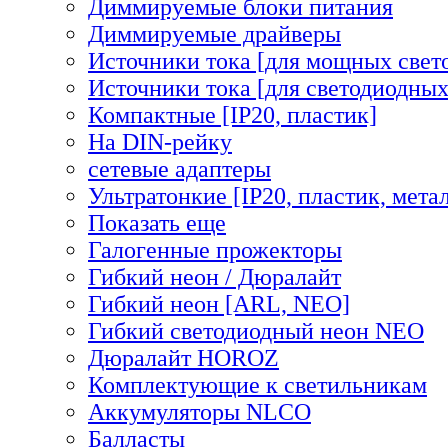
Диммируемые блоки питания
Диммируемые драйверы
Источники тока [для мощных свет
Источники тока [для светодиодных
Компактные [IP20, пластик]
На DIN-рейку
сетевые адаптеры
Ультратонкие [IP20, пластик, мета
Показать еще
Галогенные прожекторы
Гибкий неон / Дюралайт
Гибкий неон [ARL, NEO]
Гибкий светодиодный неон NEO
Дюралайт HOROZ
Комплектующие к светильникам
Аккумуляторы NLCO
Балласты