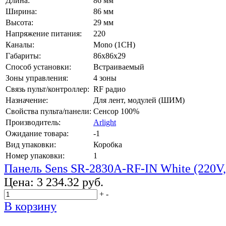
Длина:
86 мм
Ширина:
86 мм
Высота:
29 мм
Напряжение питания:
220
Каналы:
Mono (1CH)
Габариты:
86x86x29
Способ установки:
Встраиваемый
Зоны управления:
4 зоны
Связь пульт/контроллер:
RF радио
Назначение:
Для лент, модулей (ШИМ)
Свойства пульта/панели:
Сенсор 100%
Производитель:
Arlight
Ожидание товара:
-1
Вид упаковки:
Коробка
Номер упаковки:
1
Панель Sens SR-2830A-RF-IN White (220V
Цена:
3 234.32 руб.
+
-
В корзину