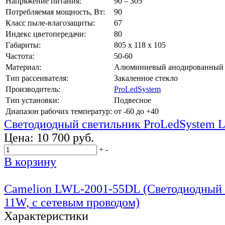
Напряжение питания:
90 – 305
Потребляемая мощность, Вт:
90
Класс пыле-влагозащиты:
67
Индекс цветопередачи:
80
Габариты:
805 х 118 х 105
Частота:
50-60
Материал:
Алюминиевый анодированный
Тип рассеивателя:
Закаленное стекло
Производитель:
ProLedSystem
Тип установки:
Подвесное
Диапазон рабочих температур:
от -60 до +40
Светодиодный светильник ProLedSystem 
Цена:
10 700 руб.
+
-
В корзину
Camelion LWL-2001-55DL (Светодиодный с
11W, с сетевым проводом)
Характеристики