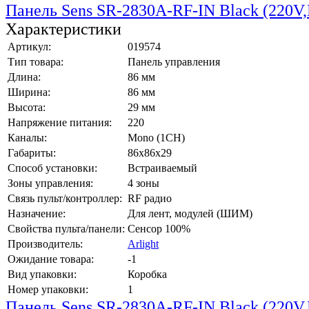
Панель Sens SR-2830A-RF-IN Black (220V
Характеристики
Артикул:
019574
Тип товара:
Панель управления
Длина:
86 мм
Ширина:
86 мм
Высота:
29 мм
Напряжение питания:
220
Каналы:
Mono (1CH)
Габариты:
86x86x29
Способ установки:
Встраиваемый
Зоны управления:
4 зоны
Связь пульт/контроллер:
RF радио
Назначение:
Для лент, модулей (ШИМ)
Свойства пульта/панели:
Сенсор 100%
Производитель:
Arlight
Ожидание товара:
-1
Вид упаковки:
Коробка
Номер упаковки:
1
Панель Sens SR-2830A-RF-IN Black (220V