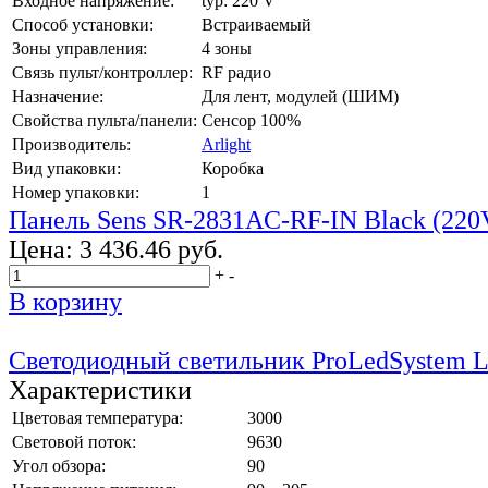
Входное напряжение:
typ: 220 V
Способ установки:
Встраиваемый
Зоны управления:
4 зоны
Связь пульт/контроллер:
RF радио
Назначение:
Для лент, модулей (ШИМ)
Свойства пульта/панели:
Сенсор 100%
Производитель:
Arlight
Вид упаковки:
Коробка
Номер упаковки:
1
Панель Sens SR-2831AC-RF-IN Black (220
Цена:
3 436.46 руб.
+
-
В корзину
Светодиодный светильник ProLedSystem 
Характеристики
Цветовая температура:
3000
Световой поток:
9630
Угол обзора:
90