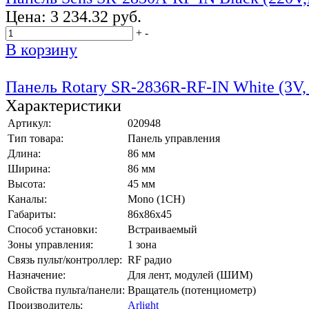
Цена:
3 234.32 руб.
+
-
В корзину
Панель Rotary SR-2836R-RF-IN White (3V,
Характеристики
Артикул:
020948
Тип товара:
Панель управления
Длина:
86 мм
Ширина:
86 мм
Высота:
45 мм
Каналы:
Mono (1CH)
Габариты:
86х86х45
Способ установки:
Встраиваемый
Зоны управления:
1 зона
Связь пульт/контроллер:
RF радио
Назначение:
Для лент, модулей (ШИМ)
Свойства пульта/панели:
Вращатель (потенциометр)
Производитель:
Arlight