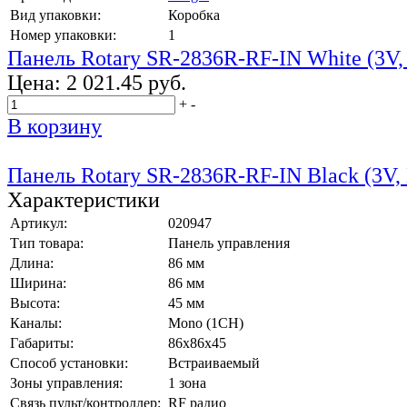
Вид упаковки:
Коробка
Номер упаковки:
1
Панель Rotary SR-2836R-RF-IN White (3V,
Цена:
2 021.45 руб.
+
-
В корзину
Панель Rotary SR-2836R-RF-IN Black (3V,
Характеристики
Артикул:
020947
Тип товара:
Панель управления
Длина:
86 мм
Ширина:
86 мм
Высота:
45 мм
Каналы:
Mono (1CH)
Габариты:
86х86х45
Способ установки:
Встраиваемый
Зоны управления:
1 зона
Связь пульт/контроллер:
RF радио