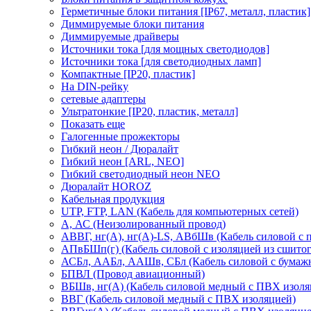
Герметичные блоки питания [IP67, металл, пластик]
Диммируемые блоки питания
Диммируемые драйверы
Источники тока [для мощных светодиодов]
Источники тока [для светодиодных ламп]
Компактные [IP20, пластик]
На DIN-рейку
сетевые адаптеры
Ультратонкие [IP20, пластик, металл]
Показать еще
Галогенные прожекторы
Гибкий неон / Дюралайт
Гибкий неон [ARL, NEO]
Гибкий светодиодный неон NEO
Дюралайт HOROZ
Кабельная продукция
UTP, FTP, LAN (Кабель для компьютерных сетей)
А, АС (Неизолированный провод)
АВВГ, нг(А), нг(А)-LS, АВбШв (Кабель силовой с
АПвБШп(г) (Кабель силовой с изоляцией из сшитог
АСБл, ААБл, ААШв, СБл (Кабель силовой с бумаж
БПВЛ (Провод авиационный)
ВБШв, нг(А) (Кабель силовой медный с ПВХ изоля
ВВГ (Кабель силовой медный с ПВХ изоляцией)