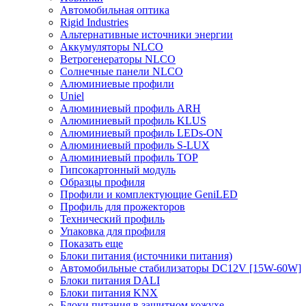
Автомобильная оптика
Rigid Industries
Альтернативные источники энергии
Аккумуляторы NLCO
Ветрогенераторы NLCO
Солнечные панели NLCO
Алюминиевые профили
Uniel
Алюминиевый профиль ARH
Алюминиевый профиль KLUS
Алюминиевый профиль LEDs-ON
Алюминиевый профиль S-LUX
Алюминиевый профиль TOP
Гипсокартонный модуль
Образцы профиля
Профили и комплектующие GeniLED
Профиль для прожекторов
Технический профиль
Упаковка для профиля
Показать еще
Блоки питания (источники питания)
Автомобильные стабилизаторы DC12V [15W-60W]
Блоки питания DALI
Блоки питания KNX
Блоки питания в защитном кожухе