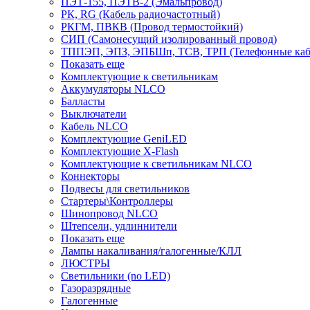
ПЭТ-155, ПЭТВ-2 (Эмальпровод)
РК, RG (Кабель радиочастотный)
РКГМ, ПВКВ (Провод термостойкий)
СИП (Самонесущий изолированный провод)
ТППЭП, ЭПЗ, ЭПБШп, ТСВ, ТРП (Телефонные кабе
Показать еще
Комплектующие к светильникам
Аккумуляторы NLCO
Балласты
Выключатели
Кабель NLCO
Комплектующие GeniLED
Комплектующие X-Flash
Комплектующие к светильникам NLCO
Коннекторы
Подвесы для светильников
Стартеры\Контроллеры
Шинопровод NLCO
Штепсели, удлиннители
Показать еще
Лампы накаливания/галогенные/КЛЛ
ЛЮСТРЫ
Светильники (no LED)
Газоразрядные
Галогенные