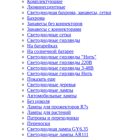
Комплектующие
Люминесцентные
Светодиодная бахрома, занавесы, сетки
Бахрома
Занавесы без коннекторов
Занавесы с коннекторами
Светодиодные сетки
Светодиодные гирлянды
На батарейках
На солнечной батарее
Светодиодные гирлянды "Нить"
Светодиодные гирлянды 220В
Светодиодные гирлянды 3-48В
Светодиодные гирлянды Нить
Показать еще
Светодиодные деревья
Светодиодные лампы
Автомобильные лампы
Без цоколя
Лампы для прожекторов R7s
Лампы для растений
Патроны и переходники
Переноски
Светодиодная лампа GY6.35
Светодиодные лампы AR111