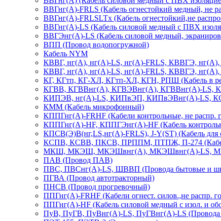
ВВГнг(А) (Кабель силовой медный с ПВХ изоляцие
ВВГнг(А)-FRLS (Кабель огнестойкий медный, не ра
ВВГнг(А)-FRLSLTx (Кабель огнестойкий,не распрост
ВВГнг(А)-LS (Кабель силовой медный с ПВХ изоля
ВВГЭнг(А)-LS (Кабель силовой медный, экраниров.
ВПП (Провод водопогружной)
Кабель NYM
КВВГ, нг(А), нг(А)-LS, нг(А)-FRLS, КВВГЭ, нг(А
КВВГ, нг(А), нг(А)-LS, нг(А)-FRLS, КВВГЭ, нг(А
КГ, КГтп, КГ-ХЛ, КГтп-ХЛ, КГН, РПШ (Кабель в р
КГВВ, КГВВнг(А), КГВЭВнг(А), КГВВнг(А)-LS, К
КИПЭВ, нг(А)-LS, КИПвЭП, КИПвЭВнг(А)-LS, КСБ
КММ (Кабель микрофонный)
КППГнг(А)-FRHF (Кабели контрольные, не распр. гор
КППГнг(А)-HF, КППГЭнг(А)-HF (Кабель контрольны
КПСВ(Э)В(нг,LS,нг(А)-FRLS), J-Y(ST) (Кабель для
КСПВ, КСВВ, ПКСВ, ПРППМ, ПТПЖ, П-274 (Кабель
МКШ, МКЭШ, МКЭШвнг(А), МКЭШвнг(А)-LS, МГ
ПАВ (Провод ПАВ)
ПВС, ПВСнг(А)-LS, ШВВП (Провода бытовые и шн
ПГВА (Провод автотракторный)
ПНСВ (Провод прогревочный)
ППГнг(А)-FRHF (Кабели огнест. силов.,не распр. гор
ППГнг(А)-HF (Кабель силовой медный с изол. и об
ПуВ, ПуГВ, ПуВнг(А)-LS, ПуГВнг(А)-LS (Провода