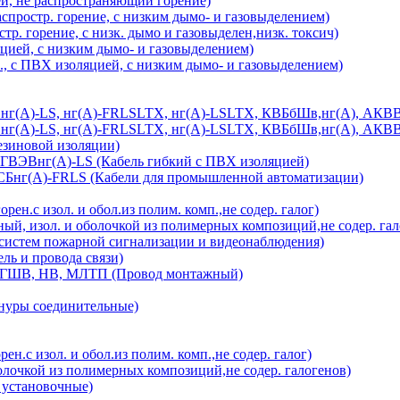
й, не распространяющий горение)
спростр. горение, с низким дымо- и газовыделением)
р. горение, с низк. дымо и газовыделен,низк. токсич)
цией, с низким дымо- и газовыделением)
, с ПВХ изоляцией, с низким дымо- и газовыделением)
), нг(А)-LS, нг(А)-FRLSLTX, нг(А)-LSLTX, КВБбШв,нг(А), АКВВ
), нг(А)-LS, нг(А)-FRLSLTX, нг(А)-LSLTX, КВБбШв,нг(А), АКВ
езиновой изоляции)
ГВЭВнг(А)-LS (Кабель гибкий с ПВХ изоляцией)
нг(А)-FRLS (Кабели для промышленной автоматизации)
ен.с изол. и обол.из полим. комп.,не содер. галог)
й, изол. и оболочкой из полимерных композиций,не содер. гал
 систем пожарной сигнализации и видеонаблюдения)
 и провода связи)
ШВ, НВ, МЛТП (Провод монтажный)
уры соединительные)
ен.с изол. и обол.из полим. комп.,не содер. галог)
олочкой из полимерных композиций,не содер. галогенов)
 установочные)