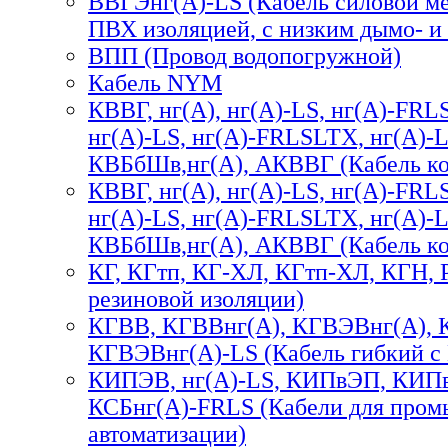
ВВГЭнг(А)-LS (Кабель силовой ме
ПВХ изоляцией, с низким дымо- и
ВПП (Провод водопогружной)
Кабель NYM
КВВГ, нг(А), нг(А)-LS, нг(А)-FRL
нг(А)-LS, нг(А)-FRLSLTX, нг(А)-
КВБбШв,нг(А), АКВВГ (Кабель к
КВВГ, нг(А), нг(А)-LS, нг(А)-FRL
нг(А)-LS, нг(А)-FRLSLTX, нг(А)-
КВБбШв,нг(А), АКВВГ (Кабель к
КГ, КГтп, КГ-ХЛ, КГтп-ХЛ, КГН, 
резиновой изоляции)
КГВВ, КГВВнг(А), КГВЭВнг(А), 
КГВЭВнг(А)-LS (Кабель гибкий с
КИПЭВ, нг(А)-LS, КИПвЭП, КИПв
КСБнг(А)-FRLS (Кабели для про
автоматизации)