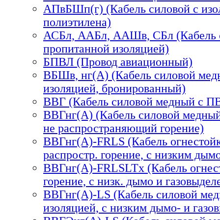
АПвБШп(г) (Кабель силовой с изо
полиэтилена)
АСБл, ААБл, ААШв, СБл (Кабель 
пропитанной изоляцией)
БПВЛ (Провод авиационный)
ВБШв, нг(А) (Кабель силовой ме
изоляцией, бронированный)
ВВГ (Кабель силовой медный с П
ВВГнг(А) (Кабель силовой медный
не распространяющий горение)
ВВГнг(А)-FRLS (Кабель огнестой
распростр. горение, с низким дым
ВВГнг(А)-FRLSLTx (Кабель огнест
горение, с низк. дымо и газовыдел
ВВГнг(А)-LS (Кабель силовой ме
изоляцией, с низким дымо- и газо