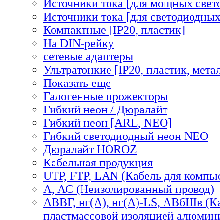
Источники тока [для мощных свет
Источники тока [для светодиодных
Компактные [IP20, пластик]
На DIN-рейку
сетевые адаптеры
Ультратонкие [IP20, пластик, мета
Показать еще
Галогенные прожекторы
Гибкий неон / Дюралайт
Гибкий неон [ARL, NEO]
Гибкий светодиодный неон NEO
Дюралайт HOROZ
Кабельная продукция
UTP, FTP, LAN (Кабель для компь
А, АС (Неизолированный провод)
АВВГ, нг(А), нг(А)-LS, АВбШв (К
пластмассовой изоляцией алюмин