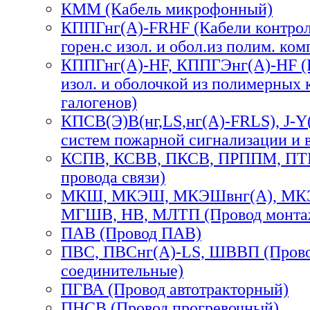
КММ (Кабель микрофонный)
КППГнг(А)-FRHF (Кабели контроль
горен.с изол. и обол.из полим. комп
КППГнг(А)-HF, КППГЭнг(А)-HF (К
изол. и оболочкой из полимерных 
галогенов)
КПСВ(Э)В(нг,LS,нг(А)-FRLS), J-Y(
систем пожарной сигнализации и 
КСПВ, КСВВ, ПКСВ, ПРППМ, ПТП
провода связи)
МКШ, МКЭШ, МКЭШвнг(А), МКЭ
МГШВ, НВ, МЛТП (Провод монта
ПАВ (Провод ПАВ)
ПВС, ПВСнг(А)-LS, ШВВП (Прово
соединительные)
ПГВА (Провод автотракторный)
ПНСВ (Провод прогревочный)