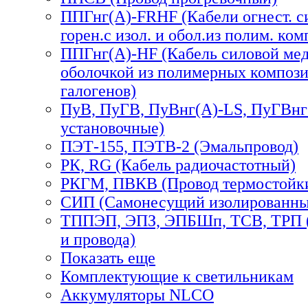
ППГнг(А)-FRHF (Кабели огнест. си
горен.с изол. и обол.из полим. комп
ППГнг(А)-HF (Кабель силовой мед
оболочкой из полимерных компози
галогенов)
ПуВ, ПуГВ, ПуВнг(А)-LS, ПуГВнг
установочные)
ПЭТ-155, ПЭТВ-2 (Эмальпровод)
РК, RG (Кабель радиочастотный)
РКГМ, ПВКВ (Провод термостойк
СИП (Самонесущий изолированны
ТППЭП, ЭПЗ, ЭПБШп, ТСВ, ТРП (
и провода)
Показать еще
Комплектующие к светильникам
Аккумуляторы NLCO